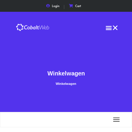
Login
Cart
Winkelwagen
Winkelwagen
Toggle
navigat