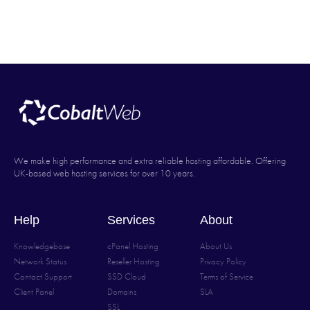
We make high performance and extra reliable hosting affordable. Offering
UK-based web hosting services for over 10 years.
Help
Services
About
Knowledgebase
cPanel Hosting
About Us
Network Status
Reseller Hosting
Privacy Policy
Contact Support
SSD Cloud
Terms of Service
Client Panel
Domains
SLA
SSL