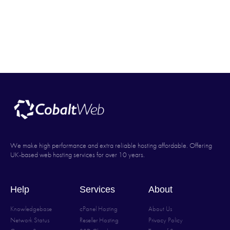
We make high performance and extra reliable hosting affordable. Offering
UK-based web hosting services for over 10 years.
Help
Services
About
Knowledgebase
cPanel Hosting
About Us
Network Status
Reseller Hosting
Privacy Policy