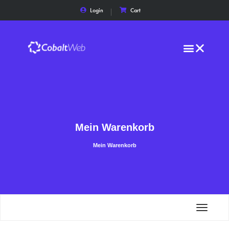
Login
Cart
Mein Warenkorb
Mein Warenkorb
Toggle
navigat